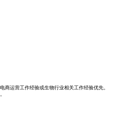
，有从事电商运营工作经验或生物行业相关工作经验优先
市场推广能力。
力。