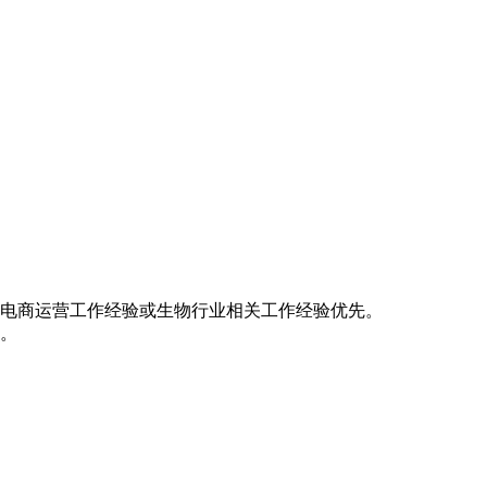
，有从事电商运营工作经验或生物行业相关工作经验优先
市场推广能力。
力。