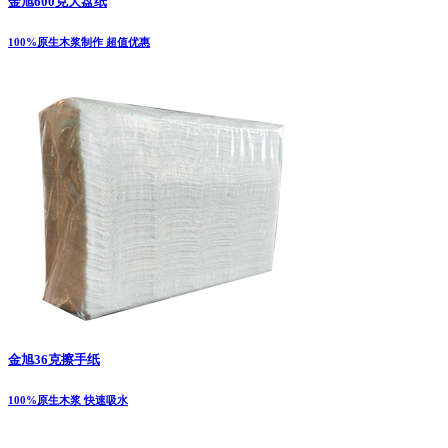
金旭600克大盘纸
100%原生木浆制作 超值优惠
金旭36克擦手纸
100%原生木浆 快速吸水