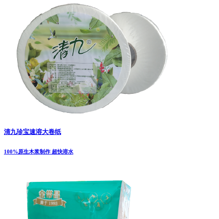
清九珍宝速溶大卷纸
100%原生木浆制作 超快溶水