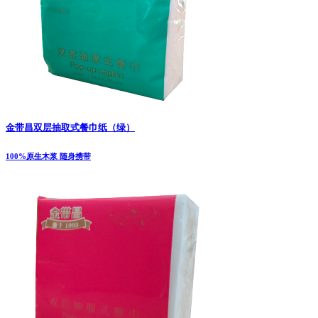
金带昌双层抽取式餐巾纸（绿）
100%原生木浆 随身携带