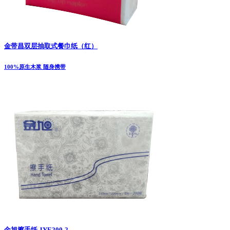
金带昌双层抽取式餐巾纸（红）
100%原生木浆 随身携带
金旭擦手纸 JYE200-2